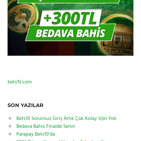
bets10.com
SON YAZILAR
Bets10 Sorunsuz Giriş Artık Çok Kolay Vpn Yok
Bedava Bahis Finalde Senin
Parapay Bets10’da