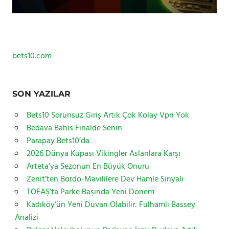
bets10.com
SON YAZILAR
Bets10 Sorunsuz Giriş Artık Çok Kolay Vpn Yok
Bedava Bahis Finalde Senin
Parapay Bets10’da
2026 Dünya Kupası Vikingler Aslanlara Karşı
Arteta’ya Sezonun En Büyük Onuru
Zenit’ten Bordo-Mavililere Dev Hamle Sinyali
TOFAŞ’ta Parke Başında Yeni Dönem
Kadıköy’ün Yeni Duvarı Olabilir: Fulhamlı Bassey
Analizi