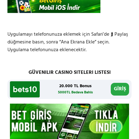
Uygulamayı telefonunuza eklemek için Safari’de ⮭ Paylaş
düğmesine basın, sonra “Ana Ekrana Ekle” seçin.
Uygulama telefonunuza eklenecektir.
GÜVENILIR CASINO SITELERI LISTESI
20.000 TL Bonus
GİRİŞ
5000TL Bedava Bahis