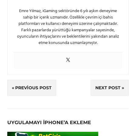
Emre Yılmaz, iGaming sektöründe 6 yılı aşkın deneyime
sahip bir içerik uzmanıdır. Özellikle çevrim içi bahis
platformları ve kullanıcı deneyimi üzerine çalışmaktadır.
Farklı pazarlarda yürüttüğü kampanyalar sayesinde,
oyuncuların ihtiyaçlarını ve beklentilerini yakından analiz
etme konusunda uzmanlaşmıştır.
Yazı
PREVIOUS POST
NEXT POST
gezinmesi
UYGULAMAYI IPHONE’A EKLEME