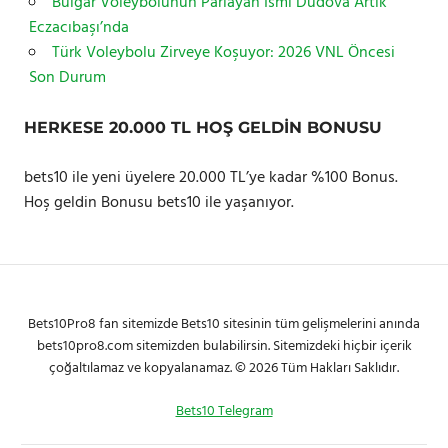
Bulgar Voleybolunun Parlayan İsmi Dudova Artık
Eczacıbaşı’nda
Türk Voleybolu Zirveye Koşuyor: 2026 VNL Öncesi
Son Durum
HERKESE 20.000 TL HOŞ GELDIN BONUSU
bets10 ile yeni üyelere 20.000 TL’ye kadar %100 Bonus.
Hoş geldin Bonusu bets10 ile yaşanıyor.
Bets10Pro8 fan sitemizde Bets10 sitesinin tüm gelişmelerini anında
bets10pro8.com sitemizden bulabilirsin. Sitemizdeki hiçbir içerik
çoğaltılamaz ve kopyalanamaz. © 2026 Tüm Hakları Saklıdır.
Bets10 Telegram