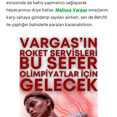
esnasında da bahis yapmanızı sağlayarak
heyecanınızı ikiye katlar.
Melissa Vargas
smaçlarını
karşı sahaya gönderip sayıları alırken, sen de Bets10
ile yaptığın bahislerle paraları kazanabilirsin.