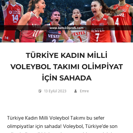
TÜRKIYE KADIN MILLI
VOLEYBOL TAKIMI OLIMPIYAT
İÇIN SAHADA
13 Eylül 2023
Emre
fenerbahçe
kadın voleybol
takımı
,
bahis
siteleri
,
Ebrar
Türkiye Kadın Milli Voleybol Takımı bu sefer
Karakurt
,
kadın
voleybol
,
Melissa
olimpiyatlar için sahada! Voleybol, Türkiye’de son
Vargas
,
Türkiye