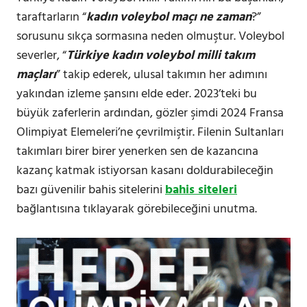
taraftarların “
kadın voleybol maçı ne zaman
?”
sorusunu sıkça sormasına neden olmuştur. Voleybol
severler, “
Türkiye kadın voleybol milli takım
maçları
” takip ederek, ulusal takımın her adımını
yakından izleme şansını elde eder. 2023’teki bu
büyük zaferlerin ardından, gözler şimdi 2024 Fransa
Olimpiyat Elemeleri’ne çevrilmiştir. Filenin Sultanları
takımları birer birer yenerken sen de kazancına
kazanç katmak istiyorsan kasanı doldurabileceğin
bazı güvenilir bahis sitelerini
bahis siteleri
bağlantısına tıklayarak görebileceğini unutma.