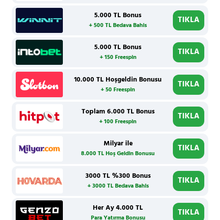
5.000 TL Bonus
TIKLA
+ 500 TL Bedava Bahis
5.000 TL Bonus
TIKLA
+ 150 Freespin
10.000 TL Hoşgeldin Bonusu
TIKLA
+ 50 Freespin
Toplam 6.000 TL Bonus
TIKLA
+ 100 Freespin
Milyar ile
TIKLA
8.000 TL Hoş Geldin Bonusu
3000 TL %300 Bonus
TIKLA
+ 3000 TL Bedava Bahis
Her Ay 4.000 TL
TIKLA
Para Yatırma Bonusu