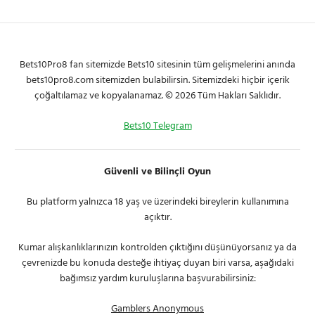
Bets10Pro8 fan sitemizde Bets10 sitesinin tüm gelişmelerini anında
bets10pro8.com sitemizden bulabilirsin. Sitemizdeki hiçbir içerik
çoğaltılamaz ve kopyalanamaz. © 2026 Tüm Hakları Saklıdır.
Bets10 Telegram
Güvenli ve Bilinçli Oyun
Bu platform yalnızca 18 yaş ve üzerindeki bireylerin kullanımına
açıktır.
Kumar alışkanlıklarınızın kontrolden çıktığını düşünüyorsanız ya da
çevrenizde bu konuda desteğe ihtiyaç duyan biri varsa, aşağıdaki
bağımsız yardım kuruluşlarına başvurabilirsiniz:
Gamblers Anonymous