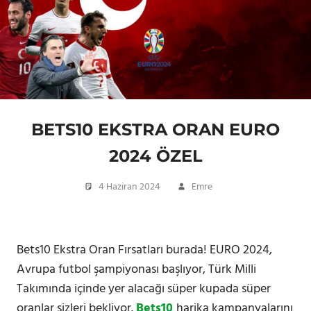
BETS10 EKSTRA ORAN EURO
2024 ÖZEL
4 Haziran 2024
Emre
Bets10
sorunsuz giriş
,
2024 Avrupa
Futbol
Bets10 Ekstra Oran Fırsatları burada! EURO 2024,
Şampiyonası
,
Arda Güler
,
Avrupa futbol şampiyonası başlıyor, Türk Milli
Avrupa Futbol
Takımında içinde yer alacağı süper kupada süper
Şampiyonası
,
oranlar sizleri bekliyor.
Bets10
harika kampanyalarını
Bets10 ekstra