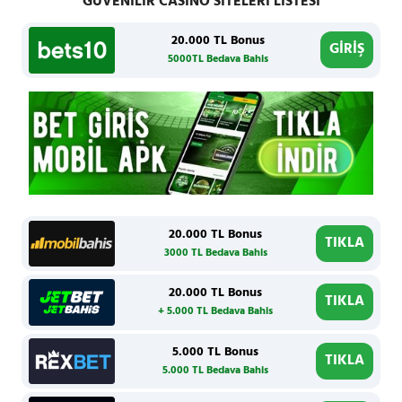
GÜVENILIR CASINO SITELERI LISTESI
20.000 TL Bonus
GİRİŞ
5000TL Bedava Bahis
20.000 TL Bonus
TIKLA
3000 TL Bedava Bahis
20.000 TL Bonus
TIKLA
+ 5.000 TL Bedava Bahis
5.000 TL Bonus
TIKLA
5.000 TL Bedava Bahis