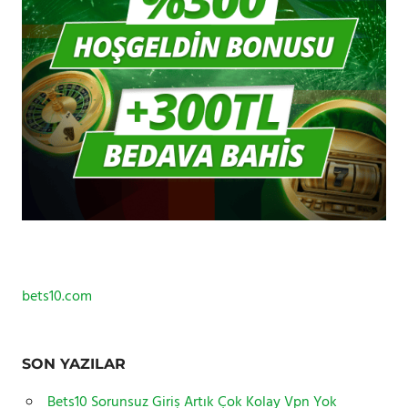
bets10.com
SON YAZILAR
Bets10 Sorunsuz Giriş Artık Çok Kolay Vpn Yok