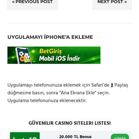
PREVIOUS POST
NEXT POST
gezinmesi
UYGULAMAYI IPHONE’A EKLEME
Uygulamayı telefonunuza eklemek için Safari’de ⮭ Paylaş
düğmesine basın, sonra “Ana Ekrana Ekle” seçin.
Uygulama telefonunuza eklenecektir.
GÜVENILIR CASINO SITELERI LISTESI
20.000 TL Bonus