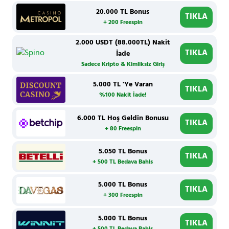
20.000 TL Bonus
TIKLA
+ 200 Freespin
2.000 USDT (88.000TL) Nakit
TIKLA
İade
Sadece Kripto & Kimliksiz Giriş
5.000 TL 'Ye Varan
TIKLA
%100 Nakit İade!
6.000 TL Hoş Geldin Bonusu
TIKLA
+ 80 Freespin
5.050 TL Bonus
TIKLA
+ 500 TL Bedava Bahis
5.000 TL Bonus
TIKLA
+ 300 Freespin
5.000 TL Bonus
TIKLA
+ 500 TL Bedava Bahis