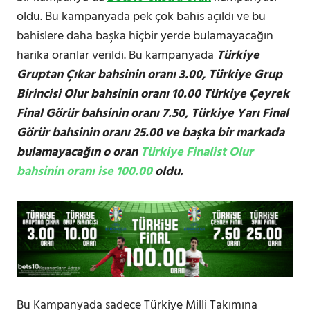
oldu. Bu kampanyada pek çok bahis açıldı ve bu
bahislere daha başka hiçbir yerde bulamayacağın
harika oranlar verildi. Bu kampanyada
Türkiye
Gruptan Çıkar bahsinin oranı 3.00, Türkiye Grup
Birincisi Olur bahsinin oranı 10.00 Türkiye Çeyrek
Final Görür bahsinin oranı 7.50, Türkiye Yarı Final
Görür bahsinin oranı 25.00 ve başka bir markada
bulamayacağın o oran
Türkiye Finalist Olur
bahsinin oranı ise 100.00
oldu.
Bu Kampanyada sadece Türkiye Milli Takımına