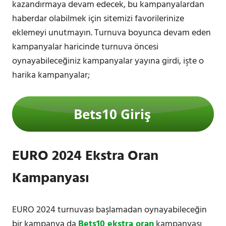
kazandırmaya devam edecek, bu kampanyalardan
haberdar olabilmek için sitemizi favorilerinize
eklemeyi unutmayın. Turnuva boyunca devam eden
kampanyalar haricinde turnuva öncesi
oynayabileceğiniz kampanyalar yayına girdi, işte o
harika kampanyalar;
EURO 2024 Ekstra Oran
Kampanyası
EURO 2024 turnuvası başlamadan oynayabileceğin
bir kampanya da
Bets10 ekstra oran
kampanyası