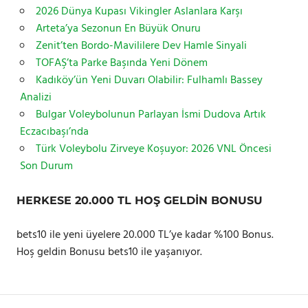
2026 Dünya Kupası Vikingler Aslanlara Karşı
Arteta’ya Sezonun En Büyük Onuru
Zenit’ten Bordo-Mavililere Dev Hamle Sinyali
TOFAŞ’ta Parke Başında Yeni Dönem
Kadıköy’ün Yeni Duvarı Olabilir: Fulhamlı Bassey
Analizi
Bulgar Voleybolunun Parlayan İsmi Dudova Artık
Eczacıbaşı’nda
Türk Voleybolu Zirveye Koşuyor: 2026 VNL Öncesi
Son Durum
HERKESE 20.000 TL HOŞ GELDIN BONUSU
bets10 ile yeni üyelere 20.000 TL’ye kadar %100 Bonus.
Hoş geldin Bonusu bets10 ile yaşanıyor.