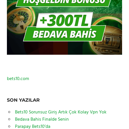
bets10.com
SON YAZILAR
Bets10 Sorunsuz Giriş Artık Çok Kolay Vpn Yok
Bedava Bahis Finalde Senin
Parapay Bets10’da