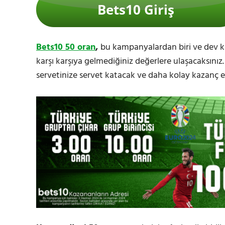
Bets10 50 oran
,
bu kampanyalardan biri ve dev k
karşı karşıya gelmediğiniz değerlere ulaşacaksınız
servetinize servet katacak ve daha kolay kazanç e