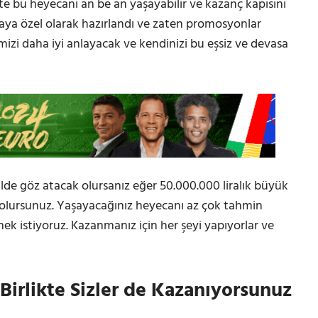
ikte bu heyecanı an be an yaşayabilir ve kazanç kapısını
vaya özel olarak hazırlandı ve zaten promosyonlar
mizi daha iyi anlayacak ve kendinizi bu eşsiz ve devasa
kilde göz atacak olursanız eğer 50.000.000 liralık büyük
ş olursunuz. Yaşayacağınız heyecanı az çok tahmin
mek istiyoruz. Kazanmanız için her şeyi yapıyorlar ve
 Birlikte Sizler de Kazanıyorsunuz