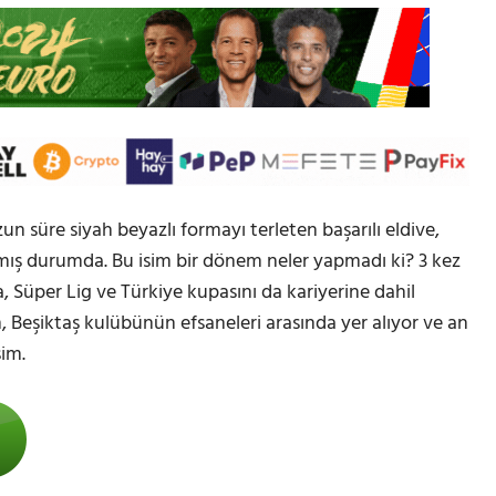
zun süre siyah beyazlı formayı terleten başarılı eldive,
lmış durumda. Bu isim bir dönem neler yapmadı ki? 3 kez
, Süper Lig ve Türkiye kupasını da kariyerine dahil
, Beşiktaş kulübünün efsaneleri arasında yer alıyor ve an
sim.