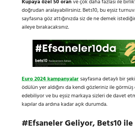
Kupaya özel 50 oran
ve çok daha fazlası ile birl
doğrudan aralayabilirsiniz. Bets10, bu eşsiz turnu
sayfasına göz attığınızda siz de ne demek istediği
aileye bırakacaksınız.
Euro 2024 kampanyalar
sayfasına detaylı bir şe
ödülün yer aldığını da kendi gözleriniz ile görmü
edebiliyor ve bu eşsiz markaya sizleri de davet et
kapılar da ardına kadar açık durumda.
#Efsaneler Geliyor, Bets10 ile