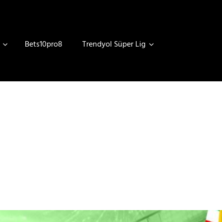
Bets10pro8
Trendyol Süper Lig