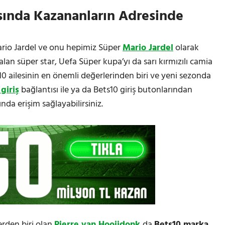
sında Kazananların Adresinde
Mario Jardel ve onu hepimiz Süper
Mario Jardel
olarak
 alan süper star, Uefa Süper kupa’yı da sarı kırmızılı camia
ets10 ailesinin en önemli değerlerinden biri ve yeni sezonda
giriş
bağlantısı ile ya da Bets10 giriş butonlarından
da erişim sağlayabilirsiniz.
erden biri olan
Pierre van Hooijdonk
da
Bets10 marka