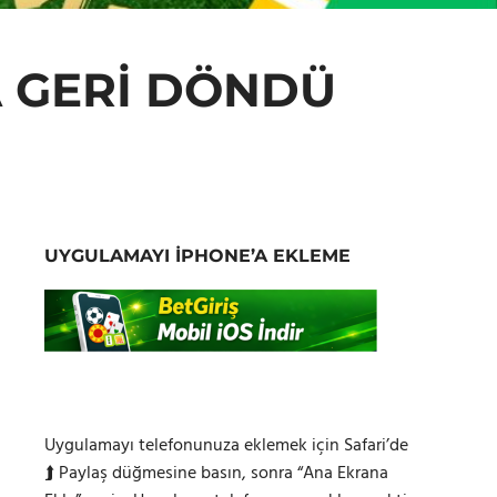
A GERI DÖNDÜ
24 Avrupa Futbol Şampiyonası
,
Bets10 50 Oran
,
Bets10
fsanelergeliyor
,
EURO 2024
,
EURO 2024 Bahisleri
,
EURO
alar
,
EURO2024
,
Oscar Cordoba
,
Pierre van Hooijdonk
UYGULAMAYI IPHONE’A EKLEME
Uygulamayı telefonunuza eklemek için Safari’de
⮭ Paylaş düğmesine basın, sonra “Ana Ekrana