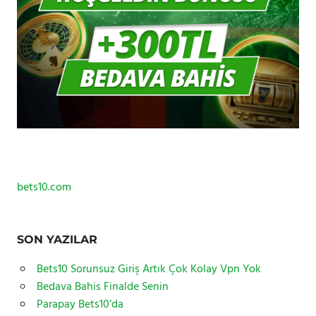
bets10.com
SON YAZILAR
Bets10 Sorunsuz Giriş Artık Çok Kolay Vpn Yok
Bedava Bahis Finalde Senin
Parapay Bets10’da