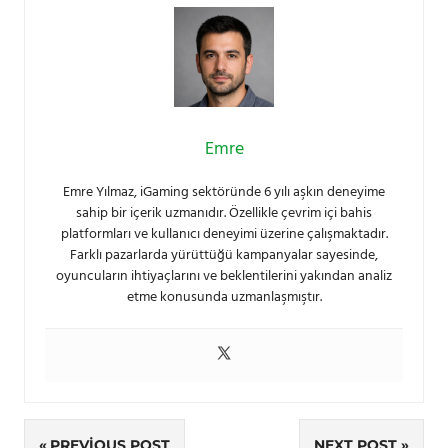
Emre
Emre Yılmaz, iGaming sektöründe 6 yılı aşkın deneyime
sahip bir içerik uzmanıdır. Özellikle çevrim içi bahis
platformları ve kullanıcı deneyimi üzerine çalışmaktadır.
Farklı pazarlarda yürüttüğü kampanyalar sayesinde,
oyuncuların ihtiyaçlarını ve beklentilerini yakından analiz
etme konusunda uzmanlaşmıştır.
Yazı
PREVIOUS POST
NEXT POST