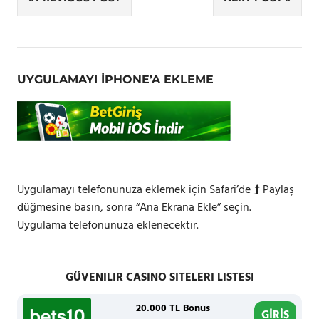
gezinmesi
UYGULAMAYI IPHONE’A EKLEME
Uygulamayı telefonunuza eklemek için Safari’de ⮭ Paylaş
düğmesine basın, sonra “Ana Ekrana Ekle” seçin.
Uygulama telefonunuza eklenecektir.
GÜVENILIR CASINO SITELERI LISTESI
20.000 TL Bonus
GİRİŞ