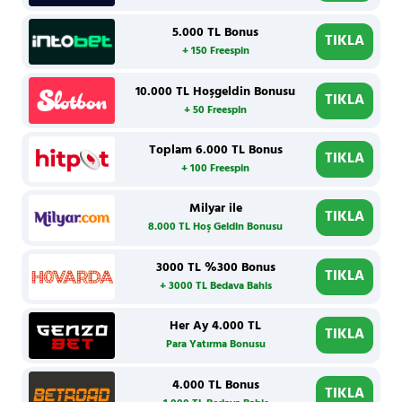
5.000 TL Bonus
TIKLA
+ 150 Freespin
10.000 TL Hoşgeldin Bonusu
TIKLA
+ 50 Freespin
Toplam 6.000 TL Bonus
TIKLA
+ 100 Freespin
Milyar ile
TIKLA
8.000 TL Hoş Geldin Bonusu
3000 TL %300 Bonus
TIKLA
+ 3000 TL Bedava Bahis
Her Ay 4.000 TL
TIKLA
Para Yatırma Bonusu
4.000 TL Bonus
TIKLA